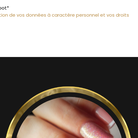
bot*
estion de vos données à caractère personnel et vos droits