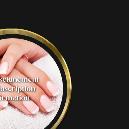
seignement
inscription
ormation