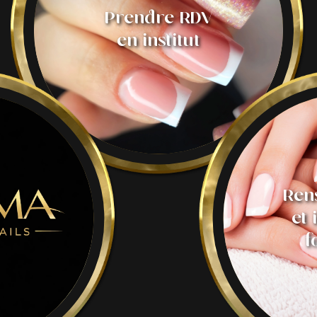
Prendre RDV
en institut
Ren
et 
f